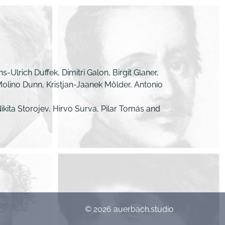
Ulrich Duffek, Dimitri Galon, Birgit Glaner,
olino Dunn, Kristjan-Jaanek Mölder, Antonio
ikita Storojev, Hirvo Surva, Pilar Tomás and
© 2026 auerbach.studio