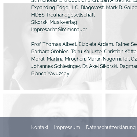
St. Nicholas Orthodox Church, San Anselmo, C
Expanding Edge LLC, Blagovest, Mark D. Galpe
FIDES Treuhandgesellschaft
Sikorski Musikverlag
Impresariat Simmenauer
Prof. Thomas Albert, Elzbieta Ardam, Father Serg
Barbara Grobien, Tonu Kaljuste, Christian Köt
Moral, Martina Mrochen, Martin Nagorni, Idil O
Johannes Schlesinger, Dr. Axel Sikorski, Dagmar
Bianca Yavuzsoy
Kontakt
Impressum
Datenschutzerklärung