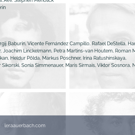
a.,Rev. Stephen Meholick
rin
ij Baburin, Vicente Fernández Campillo, Rafael DeStella, Hans-
ter, Joachim Linckelmann, Petra Martins-van Houtem, Roman M
zkan, Heldur Pölda, Markus Poschner, Irina Ratushinskaya,
 Sikorski, Sonia Simmenauer, Maris Sirmais, Viktor Sosnora, N
leraauerbach.com